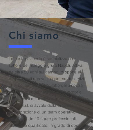
Chi siamo
La nostra azienda è specializzata nel
settore del noleggio gru a Napoli. Attiva
da oltre 50 anni sul campo, propone ai
propri clienti una vasta gamma di servizi
che, col tempo, hanno fatto della nostra
realtà imprenditoriale un vero e proprio
sinonimo di affidabilità e trasparenza.
C.T.G. S.r.l. si avvale della preziosa
collaborazione di un team operativo
composto da 10 figure professionali
altamente qualificate, in grado di operare